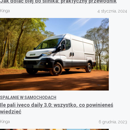
Jak dolać olej do silnika: praktyczny przewodnik
Kinga
4 stycznia, 2024
SPALANIE W SAMOCHODACH
Ile pali iveco daily 3.0: wszystko, co powinieneś
wiedzieć
Kinga
6 grudnia, 2023