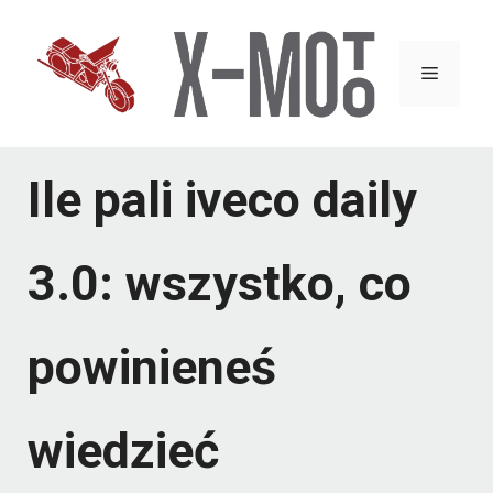
Przejdź
do
Menu
treści
Ile pali iveco daily
3.0: wszystko, co
powinieneś
wiedzieć