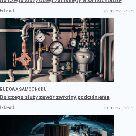
Do czego służy obieg zamknięty w samochodzie
Edward
22 marca, 2024
BUDOWA SAMOCHODU
Do czego służy zawór zwrotny podciśnienia
Edward
21 marca, 2024