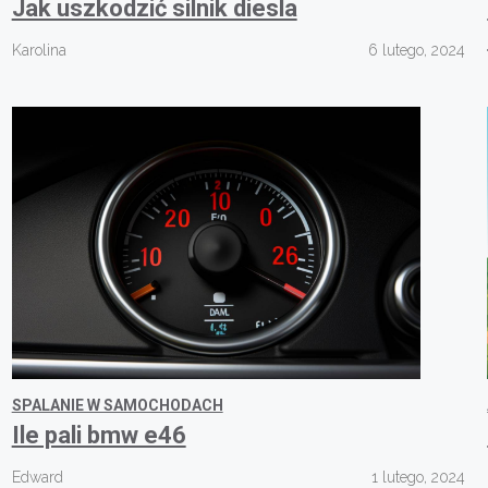
Jak uszkodzić silnik diesla
Karolina
6 lutego, 2024
SPALANIE W SAMOCHODACH
Ile pali bmw e46
Edward
1 lutego, 2024