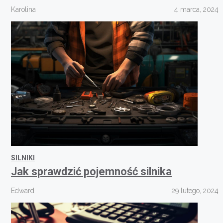
Karolina
4 marca, 2024
SILNIKI
Jak sprawdzić pojemność silnika
Edward
29 lutego, 2024