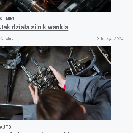
SILNIKI
Jak działa silnik wankla
Karolina
8 lutego, 2024
AUTO