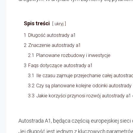
Spis treści
ukryj
1
Długość autostrady a1
2
Znaczenie autostrady a1
2.1
Planowane rozbudowy i inwestycje
3
Faqs dotyczące autostrady a1
3.1
Ile czasu zajmuje przejechanie całej autostra
3.2
Czy są planowane kolejne odcinki autostrady
3.3
Jakie korzyści przynosi rozwój autostrady a1 
Autostrada A1, będąca częścią europejskiej sieci 
Jej długość jest jednym z kluczowych parametrów,