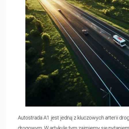
Autostrada A1 jest jedną z kluczowych arterii dro
drogowym. W artykule tym zajmiemy się pytaniem: