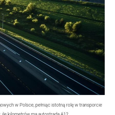
gowych w Polsce, pełniąc istotną rolę w transporcie
 ile kilometrów ma autostrada A1?