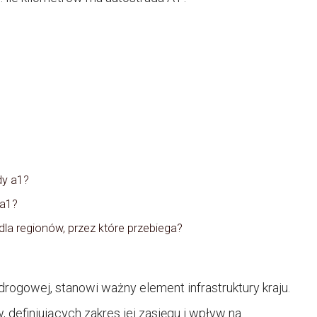
dy a1?
 a1?
dla regionów, przez które przebiega?
drogowej, stanowi ważny element infrastruktury kraju.
 definiujących zakres jej zasięgu i wpływ na