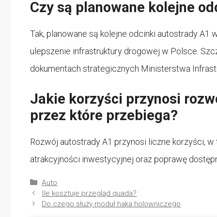
Czy są planowane kolejne odc
Tak, planowane są kolejne odcinki autostrady A1
ulepszenie infrastruktury drogowej w Polsce. S
dokumentach strategicznych Ministerstwa Infrastr
Jakie korzyści przynosi rozw
przez które przebiega?
Rozwój autostrady A1 przynosi liczne korzyści, w
atrakcyjności inwestycyjnej oraz poprawę dostęp
Kategorie
Auto
Ile kosztuje przegląd quada?
Do czego służy moduł haka holowniczego