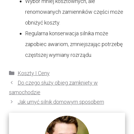
Wybór mniej kosztownych, ale
renomowanych zamienników części może
obniżyć koszty.
Regularna konserwacja silnika może
zapobiec awariom, zmniejszając potrzebę
częstszej wymiany rozrządu.
Kategorie
Koszty I Ceny
Do czego służy obieg zamknięty w
samochodzie
Jak umyć silnik domowym sposobem