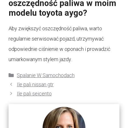
oszczędność paliwa w moim
modelu toyota aygo?
Aby zwiększyć oszczędność paliwa, warto
regularnie serwisować pojazd, utrzymywać
odpowiednie ciśnienie w oponach i prowadzić
umiarkowanym stylem jazdy.
Kategorie
Spalanie W Samochodach
Ile pali nissan gtr
Ile pali seicento