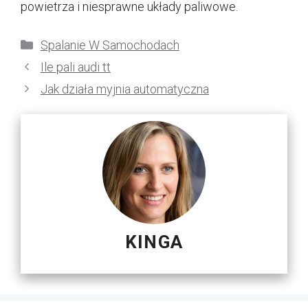
powietrza i niesprawne układy paliwowe.
Kategorie
Spalanie W Samochodach
Ile pali audi tt
Jak działa myjnia automatyczna
KINGA