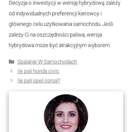
Decyzja o inwestycji w wersję hybrydową zależy
od indywidualnych preferencji kierowcy i
głównego celu użytkowania samochodu. Jeśli
zależy Ci na oszczędności paliwa, wersja
hybrydowa może być atrakcyjnym wyborem.
Kategorie
Spalanie W Samochodach
Ile pali honda civic
Ile pali opel corsa?