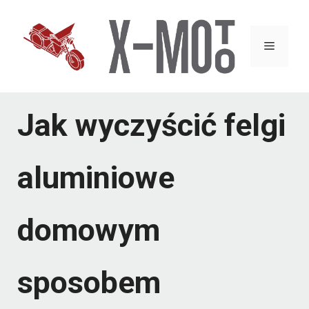
Przejdź
do
Menu
treści
Jak wyczyścić felgi
aluminiowe
domowym
sposobem