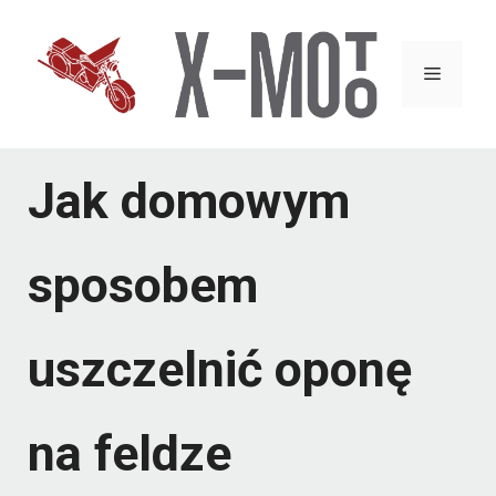
Przejdź
do
Menu
treści
Jak domowym
sposobem
uszczelnić oponę
na feldze