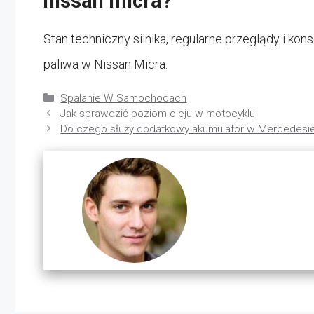
nissan micra?
Stan techniczny silnika, regularne przeglądy i k
paliwa w Nissan Micra.
Kategorie
Spalanie W Samochodach
Jak sprawdzić poziom oleju w motocyklu
Do czego służy dodatkowy akumulator w Mercedesi