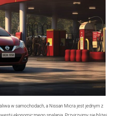
aliwa w samochodach, a Nissan Micra jest jednym z
westii ekonomicznego spalania. Przyjrzyjmy się bliżej,