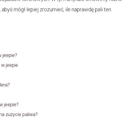
abyś mógł lepiej zrozumieć, ile naprawdę pali ten
w jeepie?
 w jeepie
lera?
w jeepie?
na zużycie paliwa?