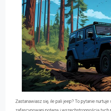
Zastanawiasz się, ile pali jeep? To pytanie nurtuj
zafascynowani potęgą i wszechstronnością tych