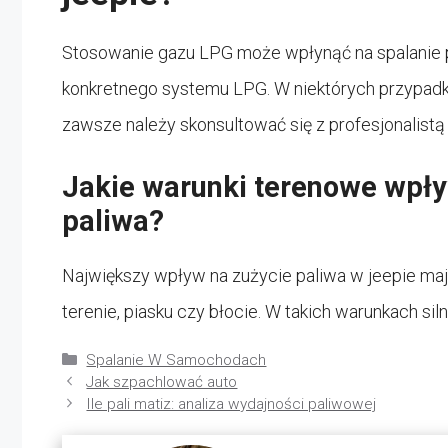
Stosowanie gazu LPG może wpłynąć na spalanie pal
konkretnego systemu LPG. W niektórych przypad
zawsze należy skonsultować się z profesjonalistą
Jakie warunki terenowe wpły
paliwa?
Największy wpływ na zużycie paliwa w jeepie mają
terenie, piasku czy błocie. W takich warunkach siln
Kategorie
Spalanie W Samochodach
Jak szpachlować auto
Ile pali matiz: analiza wydajności paliwowej