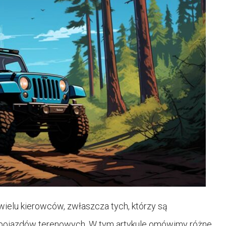
e wielu kierowców, zwłaszcza tych, którzy są
 pojazdów terenowych. W tym artykule omówimy różne