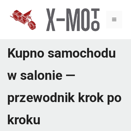
Przejdź
do
Menu
treści
Kupno samochodu
w salonie —
przewodnik krok po
kroku