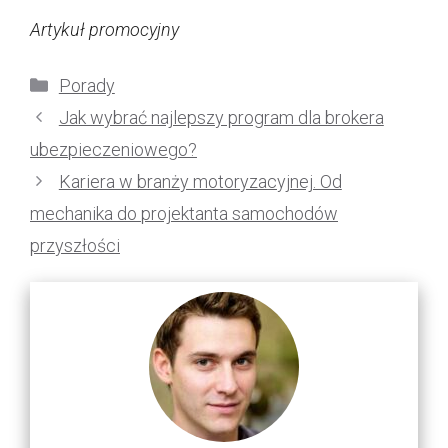
Artykuł promocyjny
Kategorie
Porady
Jak wybrać najlepszy program dla brokera
ubezpieczeniowego?
Kariera w branży motoryzacyjnej. Od
mechanika do projektanta samochodów
przyszłości