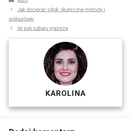
Auto
Jak docierać silnik: skuteczne metody i
wskazówki
Ile pali subaru impreza
KAROLINA