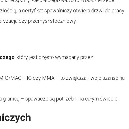
olidne spoiny.
Ale dlaczego warto to zrobić?
Przede
łością, a certyfikat spawalniczy otwiera drzwi do pracy
oryzacja czy przemysł stoczniowy.
iczego
, który jest często wymagany przez
k MIG/MAG, TIG czy MMA – to zwiększa Twoje szanse na
za granicą – spawacze są potrzebni na całym świecie.
niczych