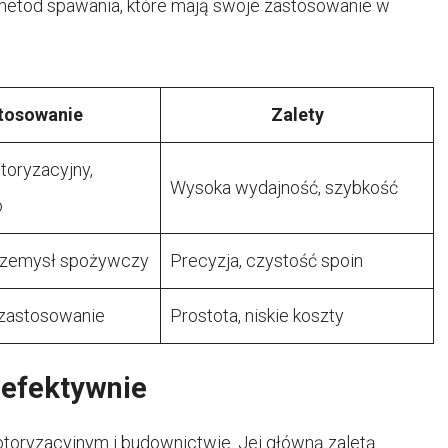
metod spawania, które mają swoje zastosowanie w
tosowanie
Zalety
oryzacyjny,
Wysoka wydajność, szybkość
o
przemysł spożywczy
Precyzja, czystość spoin
 zastosowanie
Prostota, niskie koszty
efektywnie
oryzacyjnym i budownictwie. Jej główną zaletą