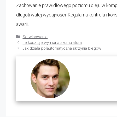
Zachowanie prawidłowego poziomu oleju w kompre
długotrwałej wydajności. Regularna kontrola i k
awarii.
Kategorie
Serwisowanie
Ile kosztuje wymiana akumulatora
Jak działa półautomatyczna skrzynia biegów