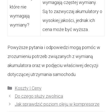
wymagają częstej wymiany.
które nie
Są to zazwyczaj akumulatory o
wymagają
wysokiej jakości, jednak ich
wymiany?
cena może być wyższa.
Powyższe pytania i odpowiedzi mogą pomóc w
zrozumieniu potrzeb związanych z wymianą
akumulatora oraz w podjęciu właściwej decyzji
dotyczącej utrzymania samochodu.
Kategorie
Koszty I Ceny
Do czego służy zwolnica
Jak sprawdzić poziom oleju w kompresorze