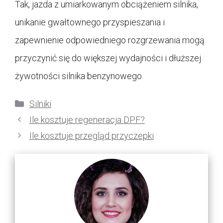
Tak, jazda z umiarkowanym obciążeniem silnika,
unikanie gwałtownego przyspieszania i
zapewnienie odpowiedniego rozgrzewania mogą
przyczynić się do większej wydajności i dłuższej
żywotności silnika benzynowego.
Kategorie
Silniki
Ile kosztuje regeneracja DPF?
Ile kosztuje przegląd przyczepki