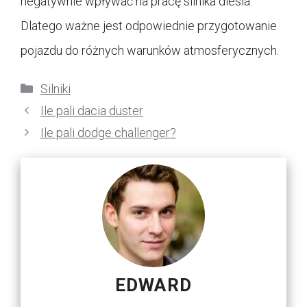
negatywnie wpływać na pracę silnika diesla.
Dlatego ważne jest odpowiednie przygotowanie
pojazdu do różnych warunków atmosferycznych.
Kategorie
Silniki
Ile pali dacia duster
Ile pali dodge challenger?
EDWARD