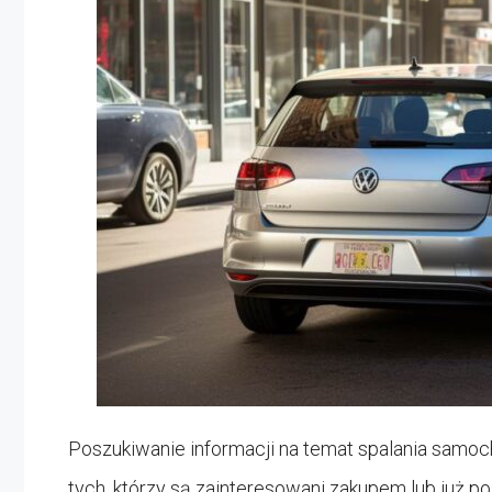
Poszukiwanie informacji na temat spalania samoc
tych, którzy są zainteresowani zakupem lub już p