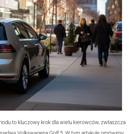
hodu to kluczowy krok dla wielu kierowców, zwłaszcza
osiadają Volkswagena Golf 5. W tym artykule omówimy,