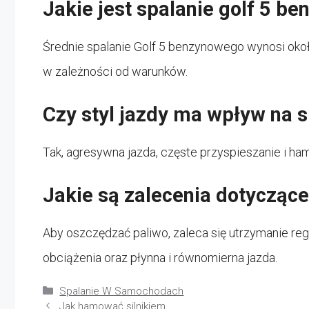
Jakie jest spalanie golf 5 b
Średnie spalanie Golf 5 benzynowego wynosi około
w zależności od warunków.
Czy styl jazdy ma wpływ na s
Tak, agresywna jazda, częste przyspieszanie i h
Jakie są zalecenia dotycząc
Aby oszczędzać paliwo, zaleca się utrzymanie reg
obciążenia oraz płynna i równomierna jazda.
Kategorie
Spalanie W Samochodach
Jak hamować silnikiem