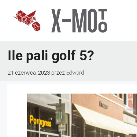
Przejdź
do
treści
Ile pali golf 5?
21 czerwca, 2023
przez
Edward