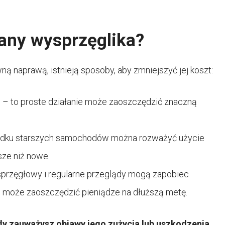
any wysprzęglika?
 naprawą, istnieją sposoby, aby zmniejszyć jej koszt:
– to proste działanie może zaoszczędzić znaczną
adku starszych samochodów można rozważyć użycie
sze niż nowe.
sprzęgłowy i regularne przeglądy mogą zapobiec
może zaoszczędzić pieniądze na dłuższą metę.
y zauważysz objawy jego zużycia lub uszkodzenia.