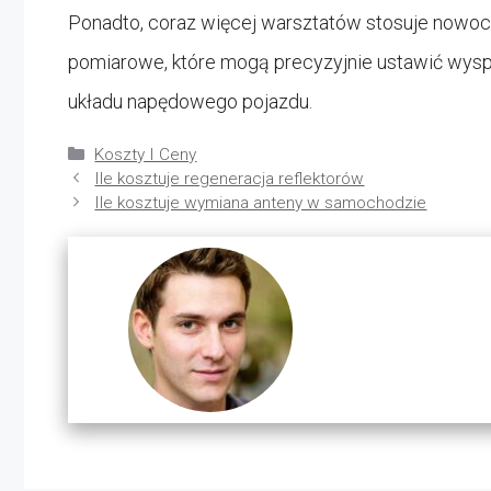
Ponadto, coraz więcej warsztatów stosuje nowocze
pomiarowe, które mogą precyzyjnie ustawić wysprz
układu napędowego pojazdu.
Kategorie
Koszty I Ceny
Ile kosztuje regeneracja reflektorów
Ile kosztuje wymiana anteny w samochodzie