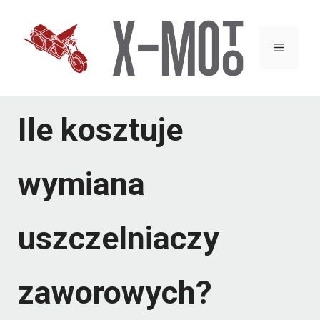
Przejdź
do
Menu
treści
Ile kosztuje
wymiana
uszczelniaczy
zaworowych?