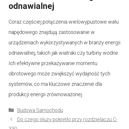
odnawialnej
Coraz częściej połączenia wielowypustowe wału
napędowego znajdują zastosowanie w
urządzeniach wykorzystywanych w branży energii
odnawialnej, takich jak wiatraki czy turbiny wodne.
Ich efektywne przekazywanie momentu
obrotowego może zwiększyć wydajność tych
systemów, co ma kluczowe znaczenie dla
produkcji energii zrównoważonej.
Kategorie
Budowa Samochodu
Do czego służy pokrętło przy rozdzielaczu C-
330