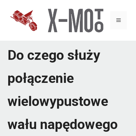
Przejdź
do
Menu
treści
Do czego służy
połączenie
wielowypustowe
wału napędowego