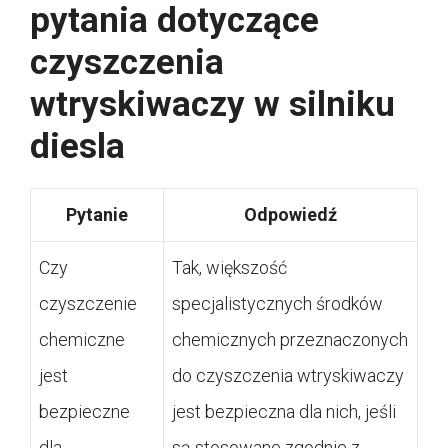
pytania dotyczące
czyszczenia
wtryskiwaczy w silniku
diesla
Pytanie
Odpowiedź
Czy
Tak, większość
czyszczenie
specjalistycznych środków
chemiczne
chemicznych przeznaczonych
jest
do czyszczenia wtryskiwaczy
bezpieczne
jest bezpieczna dla nich, jeśli
dla
są stosowane zgodnie z