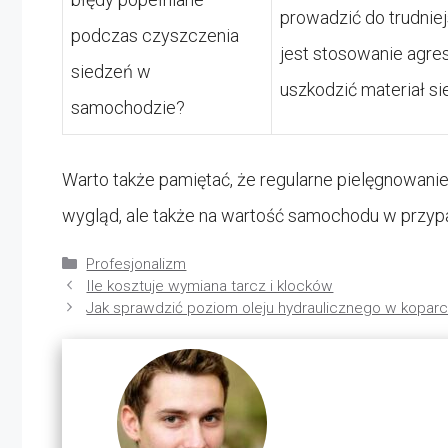
prowadzić do trudniej
podczas czyszczenia
jest stosowanie agr
siedzeń w
uszkodzić materiał si
samochodzie?
Warto także pamiętać, że regularne pielęgnowani
wygląd, ale także na wartość samochodu w przyp
Kategorie
Profesjonalizm
Ile kosztuje wymiana tarcz i klocków
Jak sprawdzić poziom oleju hydraulicznego w kopar