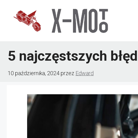
Przejdź
do
treści
5 najczęstszych błędó
10 października, 2024
przez
Edward