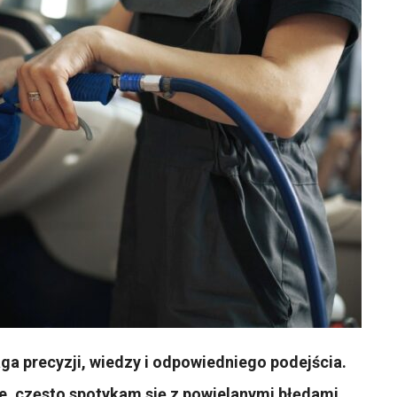
a precyzji, wiedzy i odpowiedniego podejścia.
ie, często spotykam się z powielanymi błędami,