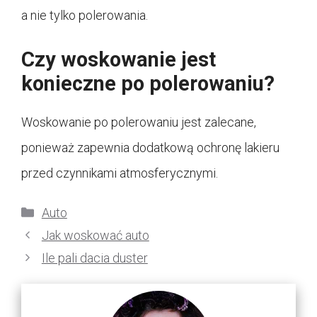
a nie tylko polerowania.
Czy woskowanie jest
konieczne po polerowaniu?
Woskowanie po polerowaniu jest zalecane,
ponieważ zapewnia dodatkową ochronę lakieru
przed czynnikami atmosferycznymi.
Kategorie
Auto
Jak woskować auto
Ile pali dacia duster