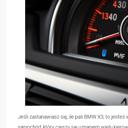
Jeśli zastanawiasz się, ile pali BMW X3, to jest
samochód, który cieszy się uznaniem wielu kiero