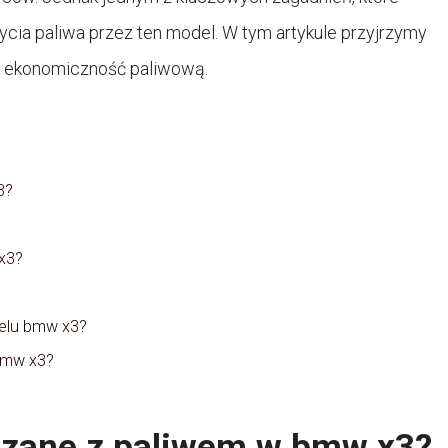
ycia paliwa przez ten model. W tym artykule przyjrzymy
go ekonomiczność paliwową.
3?
x3?
delu bmw x3?
bmw x3?
ązane z paliwem w bmw x3?