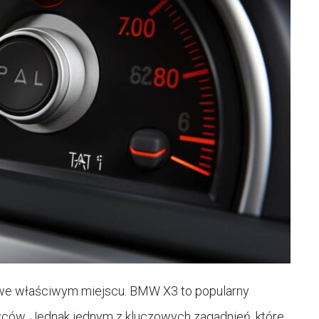
eś we właściwym miejscu. BMW X3 to popularny
wców. Jednak jednym z kluczowych zagadnień, które