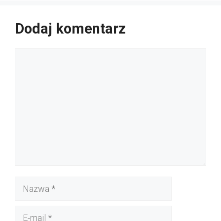
Dodaj komentarz
Komentarz
Nazwa
E-