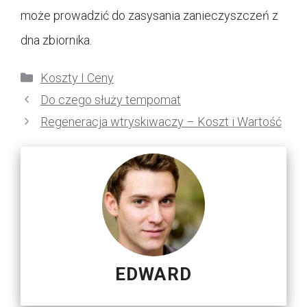
może prowadzić do zasysania zanieczyszczeń z
dna zbiornika.
Kategorie
Koszty I Ceny
Do czego służy tempomat
Regeneracja wtryskiwaczy – Koszt i Wartość
EDWARD